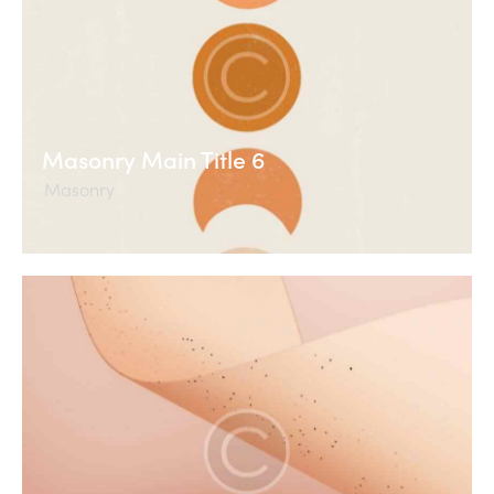
Masonry Main Title 6
Masonry