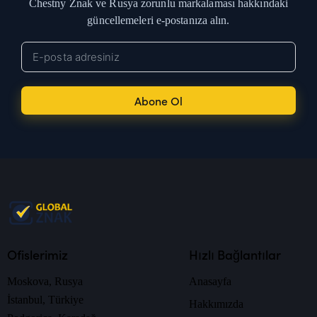
Chestny Znak ve Rusya zorunlu markalaması hakkındaki
güncellemeleri e-postanıza alın.
Abone Ol
Ofislerimiz
Hızlı Bağlantılar
Moskova, Rusya
Anasayfa
İstanbul, Türkiye
Hakkımızda