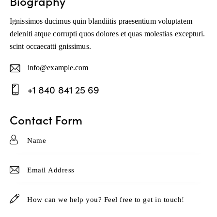
Biography
Ignissimos ducimus quin blandiitis praesentium voluptatem
deleniti atque corrupti quos dolores et quas molestias excepturi.
scint occaecatti gnissimus.
info@example.com
E-
+1 840 841 25 69
ma
Ph
il:
Contact Form
on
e: