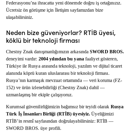
Federasyonu’na ihracatta yeni dönemde doğru iş ortağınızız.
Ücretsiz ön görüşme için İletişim sayfamızdan bize
ulaşabilirsiniz.
Neden bize güveniyorlar? RTİB üyesi,
köklü bir teknoloji firması
Chestny Znak danışmanlığımızın arkasında
SWORD BROS.
deneyimi vardır:
2004 yılından bu yana
faaliyet gösteren,
Türkiye ile Rusya arasında teknoloji, yazılım ve dijital ticaret
alanında köprü kuran uluslararası bir teknoloji firması.
Rusya’nın karmaşık mevzuat ortamında — veri koruma (FZ-
152) ve ürün izlenebilirliği (Chestny Znak) dahil —
uzmanlaşmış bir ekiple çalışıyoruz.
Kurumsal güvenilirliğimizin bağımsız bir teyidi olarak
Rusya
Türk İş İnsanları Birliği (RTİB) üyesiyiz.
Üyeliğimizi
RTİB’in resmî sayfasından doğrulayabilirsiniz:
RTİB —
SWORD BROS. üye profili
.