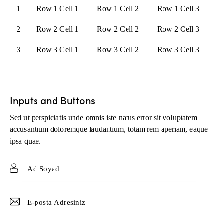
1
Row 1 Cell 1
Row 1 Cell 2
Row 1 Cell 3
2
Row 2 Cell 1
Row 2 Cell 2
Row 2 Cell 3
3
Row 3 Cell 1
Row 3 Cell 2
Row 3 Cell 3
Inputs and Buttons
Sed ut perspiciatis unde omnis iste natus error sit voluptatem
accusantium doloremque laudantium, totam rem aperiam, eaque
ipsa quae.