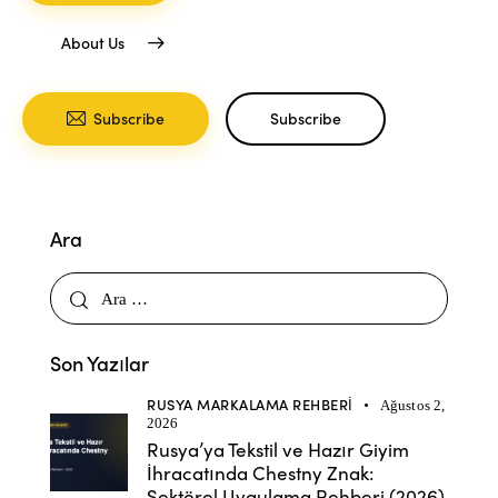
About Us
Subscribe
Subscribe
Ara
Son Yazılar
RUSYA MARKALAMA REHBERI
Ağustos 2,
2026
Rusya’ya Tekstil ve Hazır Giyim
İhracatında Chestny Znak:
Sektörel Uygulama Rehberi (2026)