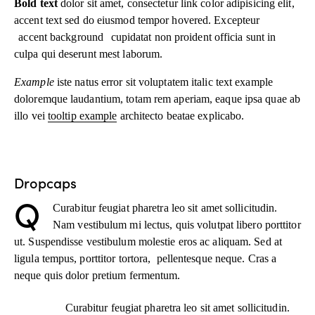
Bold text
dolor sit amet, consectetur
link color
adipisicing elit,
accent text sed do eiusmod tempor hovered. Excepteur
accent background
cupidatat non proident officia sunt in
culpa qui deserunt mest laborum.
Example
iste natus error sit voluptatem italic text example
doloremque laudantium, totam rem aperiam, eaque ipsa quae ab
illo vei
tooltip example
architecto beatae explicabo.
Dropcaps
Q
Curabitur feugiat pharetra leo sit amet sollicitudin.
Nam vestibulum mi lectus, quis volutpat libero porttitor
ut. Suspendisse vestibulum molestie eros ac aliquam. Sed at
ligula tempus, porttitor tortora, pellentesque neque. Cras a
neque quis dolor pretium fermentum.
Curabitur feugiat pharetra leo sit amet sollicitudin.