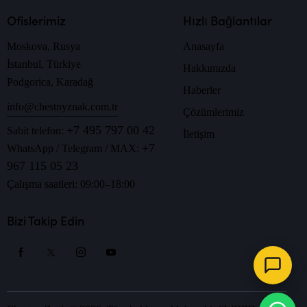
Ofislerimiz
Hızlı Bağlantılar
Moskova, Rusya
Anasayfa
İstanbul, Türkiye
Hakkımızda
Podgorica, Karadağ
Haberler
info@chestnyznak.com.tr
Çözümlerimiz
+7 495 797 00 42
Sabit telefon:
İletişim
+7
WhatsApp / Telegram / MAX:
967 115 05 23
Çalışma saatleri: 09:00–18:00
Bizi Takip Edin