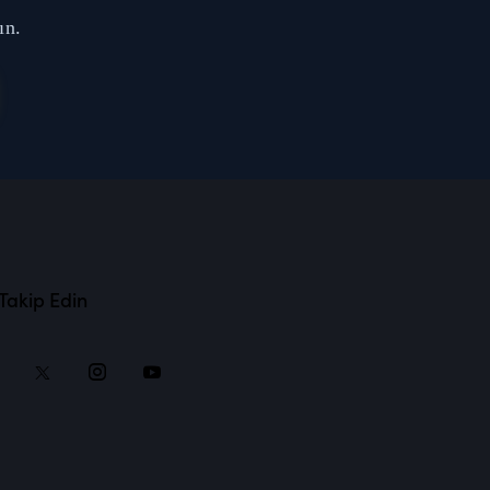
ın.
 Takip Edin