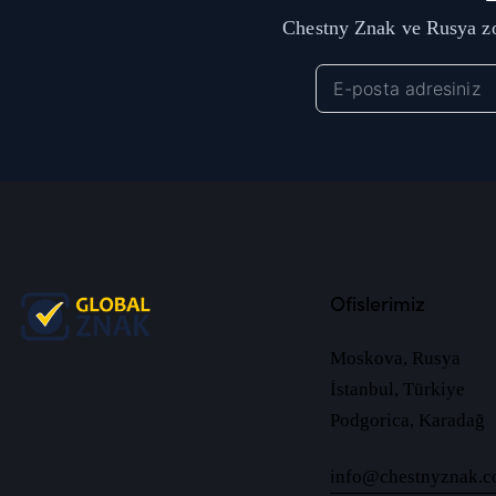
Chestny Znak ve Rusya zo
Ofislerimiz
Moskova, Rusya
İstanbul, Türkiye
Podgorica, Karadağ
info@chestnyznak.c