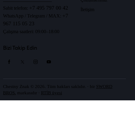
+7 495 797 00 42
Sabit telefon:
İletişim
+7
WhatsApp / Telegram / MAX:
967 115 05 23
Çalışma saatleri: 09:00–18:00
Bizi Takip Edin
Chestny Znak © 2026. Tüm hakları saklıdır.
· bir
SWORD
BROS.
markasıdır ·
RTİB üyesi