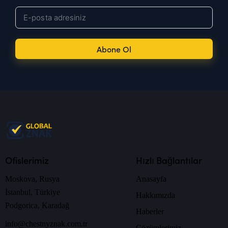
Abone Ol
Ofislerimiz
Hızlı Bağlantılar
Moskova, Rusya
Anasayfa
İstanbul, Türkiye
Hakkımızda
Podgorica, Karadağ
Haberler
info@chestnyznak.com.tr
Çözümlerimiz