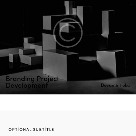
Technical
Branding Project
Development
Devamını oku
OPTIONAL SUBTITLE