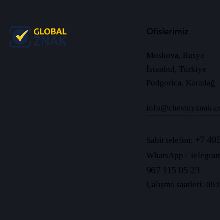
Ofislerimiz
Moskova, Rusya
İstanbul, Türkiye
Podgorica, Karadağ
info@chestnyznak.c
+7 495
Sabit telefon:
WhatsApp / Telegra
967 115 05 23
Çalışma saatleri: 09