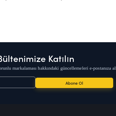
Bültenimize Katılın
runlu markalaması hakkındaki güncellemeleri e-postanıza al
Abone Ol