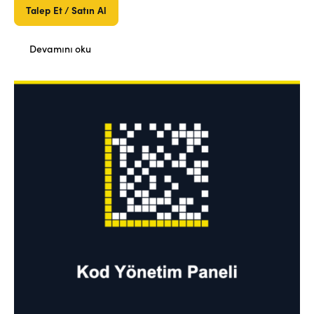
Talep Et / Satın Al
Devamını oku