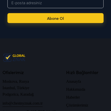
Abone Ol
Ofislerimiz
Hızlı Bağlantılar
Moskova, Rusya
Anasayfa
İstanbul, Türkiye
Hakkımızda
Podgorica, Karadağ
Haberler
info@chestnyznak.com.tr
Çözümlerimiz