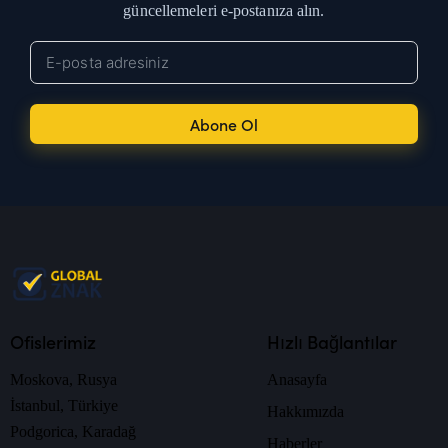
güncellemeleri e-postanıza alın.
Abone Ol
Ofislerimiz
Hızlı Bağlantılar
Moskova, Rusya
Anasayfa
İstanbul, Türkiye
Hakkımızda
Podgorica, Karadağ
Haberler