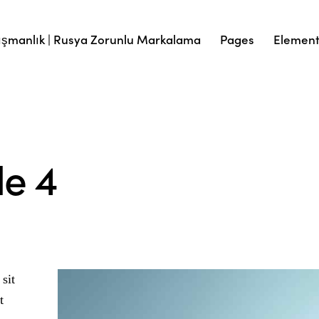
şmanlık | Rusya Zorunlu Markalama
Pages
Elemen
le 4
sit
t