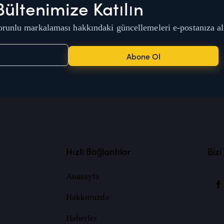
Bültenimize Katılın
runlu markalaması hakkındaki güncellemeleri e-postanıza al
Abone Ol
Hızlı Bağlantılar
Bizi
Anasayfa
Hakkımızda
Haberler