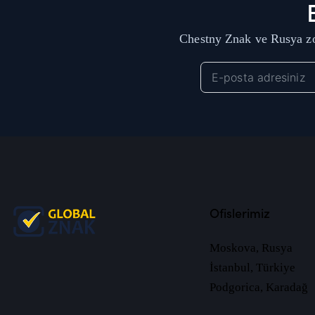
Chestny Znak ve Rusya zo
Ofislerimiz
Moskova, Rusya
İstanbul, Türkiye
Podgorica, Karadağ