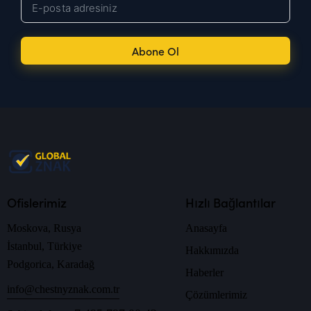
Abone Ol
Ofislerimiz
Hızlı Bağlantılar
Moskova, Rusya
Anasayfa
İstanbul, Türkiye
Hakkımızda
Podgorica, Karadağ
Haberler
info@chestnyznak.com.tr
Çözümlerimiz