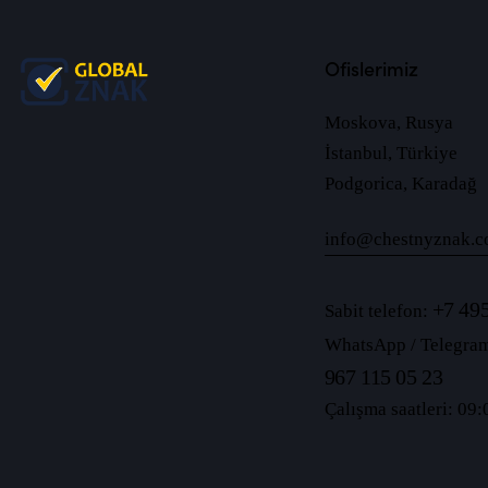
Ofislerimiz
Moskova, Rusya
İstanbul, Türkiye
Podgorica, Karadağ
info@chestnyznak.c
+7 495
Sabit telefon:
WhatsApp / Telegra
967 115 05 23
Çalışma saatleri: 09