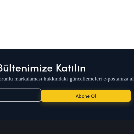
Bültenimize Katılın
runlu markalaması hakkındaki güncellemeleri e-postanıza al
Abone Ol