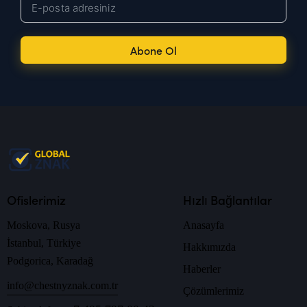
Abone Ol
Ofislerimiz
Hızlı Bağlantılar
Moskova, Rusya
Anasayfa
İstanbul, Türkiye
Hakkımızda
Podgorica, Karadağ
Haberler
info@chestnyznak.com.tr
Çözümlerimiz