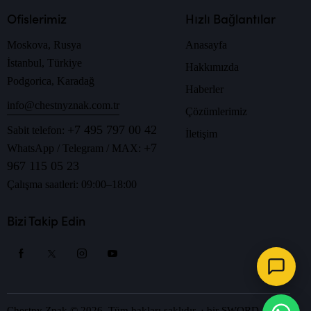
Ofislerimiz
Hızlı Bağlantılar
Moskova, Rusya
Anasayfa
İstanbul, Türkiye
Hakkımızda
Podgorica, Karadağ
Haberler
info@chestnyznak.com.tr
Çözümlerimiz
+7 495 797 00 42
Sabit telefon:
İletişim
+7
WhatsApp / Telegram / MAX:
967 115 05 23
Çalışma saatleri: 09:00–18:00
Bizi Takip Edin
Chestny Znak © 2026. Tüm hakları saklıdır.
· bir
SWORD