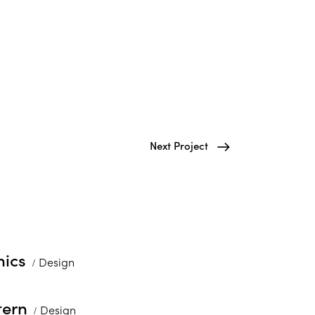
Next Project
hics
Design
tern
Design