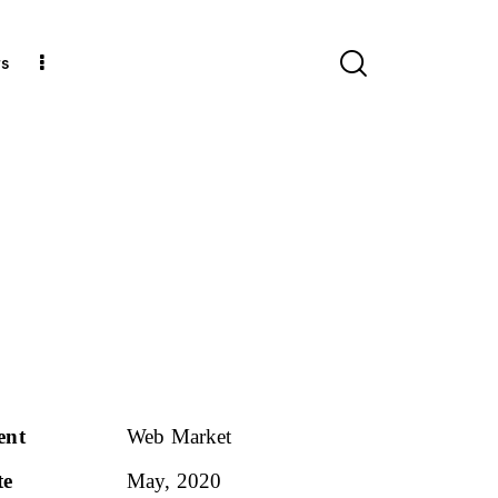
ts
ent
Web Market
te
May, 2020