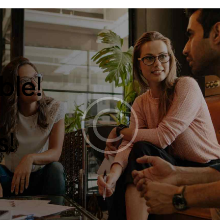
ble!
s!