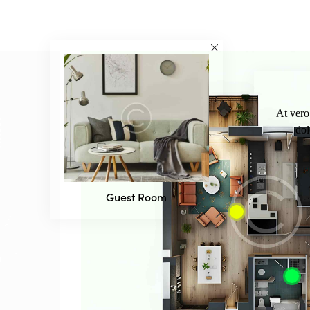
At vero
dol
Guest Room