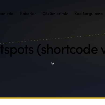
kımızda
Haberler
Çözümlerimiz
Kod Sorgulama
spots (shortcode v