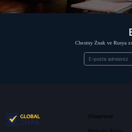
Chestny Znak ve Rusya zo
Ofislerimiz
Moskova, Rusya