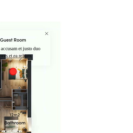
Guest Room
 accusam et justo duo
ores et ea rebum.
12m2
Bathroom