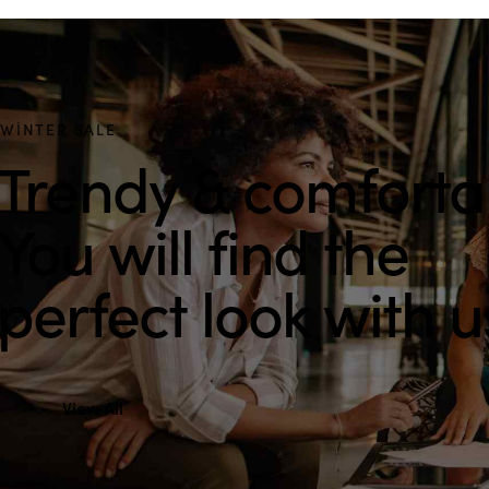
WINTER SALE
Trendy & comforta
You will find the
perfect look with u
View All