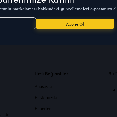
runlu markalaması hakkındaki güncellemeleri e-postanıza al
Abone Ol
Hızlı Bağlantılar
Bizi
Anasayfa
Hakkımızda
Haberler
om.tr