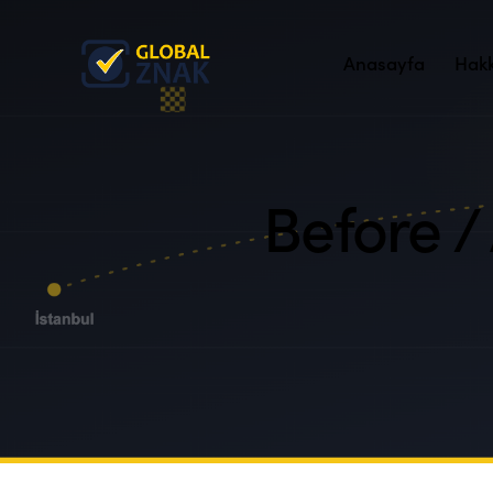
Anasayfa
Hak
Before /