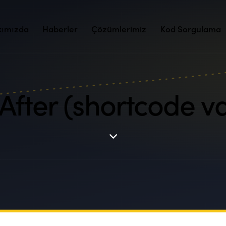
kımızda
Haberler
Çözümlerimiz
Kod Sorgulama
 After (shortcode va