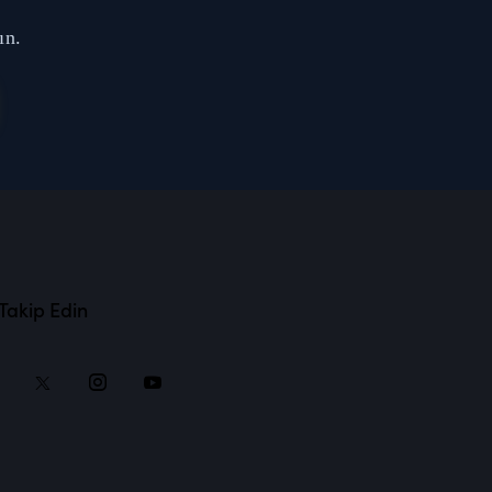
ın.
 Takip Edin