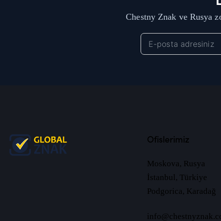
Chestny Znak ve Rusya zo
Ofislerimiz
Moskova, Rusya
İstanbul, Türkiye
Podgorica, Karadağ
info@chestnyznak.c